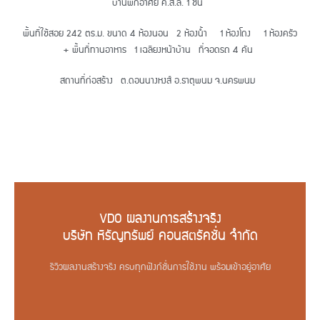
บ้านพักอาศัย ค.ส.ล. 1 ชั้น
พื้นที่ใช้สอย 242 ตร.ม. ขนาด 4 ห้องนอน 2 ห้องน้ำ 1 ห้องโถง 1 ห้องครัว
+ พื้นที่ทานอาหาร 1 เฉลียงหน้าบ้าน ที่จอดรถ 4 คัน
สถานที่ก่อสร้าง ต.ดอนนางหงส์ อ.ธาตุพนม จ.นครพนม
VDO ผลงานการสร้างจริง
บริษัท หิรัญทรัพย์ คอนสตรัคชั่น จำกัด
รีวิวผลงานสร้างจริง ครบทุกฟังก์ชั่นการใช้งาน พร้อมเข้าอยู่อาศัย