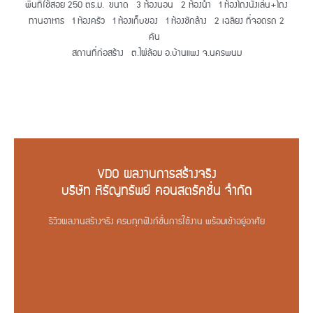
พื้นที่ใช้สอย 250 ตร.ม. ขนาด 3 ห้องนอน 2 ห้องน้ำ 1 ห้องโถงนั่งเล่น+โถง
ทานอาหาร 1 ห้องครัว 1 ห้องเก็บของ 1 ห้องชักล้าง 2 เฉลียง ที่จอดรถ 2
คัน
สถานที่ก่อสร้าง ต.ไผ่ล้อม อ.บ้านแพง จ.นครพนม
VDO ผลงานการสร้างจริง
บริษัท หิรัญทรัพย์ คอนสตรัคชั่น จำกัด
รีวิวผลงานสร้างจริง ครบทุกฟังก์ชั่นการใช้งาน พร้อมเข้าอยู่อาศัย