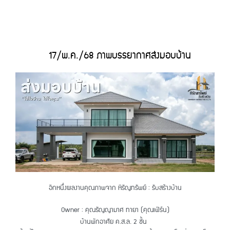
17/พ.ค./68 ภาพบรรยากาศส่งมอบบ้าน
อีกหนึ่งผลงานคุณภาพจาก หิรัญทรัพย์ : รับสร้างบ้าน
Owner : คุณธัญญามาศ ทายา (คุณเฟิร์น)
บ้านพักอาศัย ค.ส.ล. 2 ชั้น