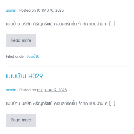
admin
|
Posted on
สิงหาคม 10, 2025
แบบบ้าน บริษัท หิรัญทรัพย์ คอนสตรัคชั่น จำกัด แบบบ้าน ค […]
Read more
Filed under:
แบบบ้าน
แบบบ้าน H029
admin
|
Posted on
กรกฎาคม 17, 2025
แบบบ้าน บริษัท หิรัญทรัพย์ คอนสตรัคชั่น จำกัด แบบบ้าน ค […]
Read more