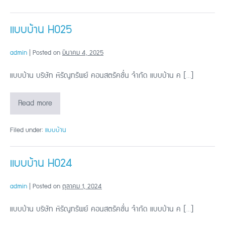
แบบบ้าน H025
admin
|
Posted on
มีนาคม 4, 2025
แบบบ้าน บริษัท หิรัญทรัพย์ คอนสตรัคชั่น จำกัด แบบบ้าน ค […]
Read more
Filed under:
แบบบ้าน
แบบบ้าน H024
admin
|
Posted on
ตุลาคม 1, 2024
แบบบ้าน บริษัท หิรัญทรัพย์ คอนสตรัคชั่น จำกัด แบบบ้าน ค […]