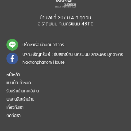
บ้านเลขที่ 207 ม.4 ต.กุดฉิม
อ.ธาตุพนม จ.นครพนม 48110
ปรึกษาเรื่องบ้านกับวิศวกร
บจก.หิรัญทรัพย์ : รับสร้างบ้าน นครพนม สกลนคร มุกดาหาร
Nakhonphanom House
หน้าหลัก
แบบบ้านทั้งหมด
รับสร้างบ้านภาคอีสาน
ผลงานรับสร้างบ้าน
เกี่ยวกับเรา
ติดต่อเรา