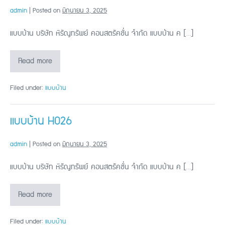
admin
|
Posted on
มิถุนายน 3, 2025
แบบบ้าน บริษัท หิรัญทรัพย์ คอนสตรัคชั่น จำกัด แบบบ้าน ค […]
Read more
Filed under:
แบบบ้าน
แบบบ้าน H026
admin
|
Posted on
มิถุนายน 3, 2025
แบบบ้าน บริษัท หิรัญทรัพย์ คอนสตรัคชั่น จำกัด แบบบ้าน ค […]
Read more
Filed under:
แบบบ้าน