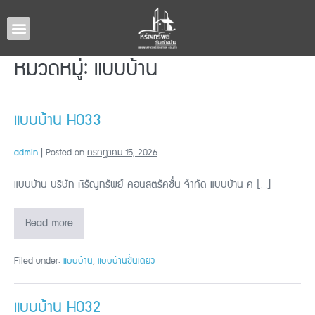
หน้าหลัก
แบบบ้านทั้งหมด
รับสร้างบ้านภาคอีสาน
ผลงานรับสร้างบ้าน
เกี่ยวกับเรา
ติดต่อเรา
หมวดหมู่:
แบบบ้าน
แบบบ้าน H033
admin
|
Posted on
กรกฎาคม 15, 2026
แบบบ้าน บริษัท หิรัญทรัพย์ คอนสตรัคชั่น จำกัด แบบบ้าน ค […]
Read more
Filed under:
แบบบ้าน
,
แบบบ้านชั้นเดียว
แบบบ้าน H032