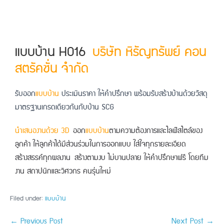
แบบบ้าน H016
บริษัท หิรัญทรัพย์ คอน
สตรัคชั่น จำกัด​
รับออก
แบบบ้าน
ประเมินราคา ให้คำปรึกษา พร้อมรับสร้างบ้าน
ด้วยวัสดุ
มาตรฐานเกรดเดียวกันกับบ้าน SCG
นำเสนองานด้วย 3D
ออก
แบบบ้าน
ตามความต้องการและไลฟ์สไตล์ของ
ลูกค้า ให้ลูกค้าได้มีส่วนร่วมในการออกแบบ ใส่ใจทุกรายละเอียด
สร้างสรรค์ทุกผลงาน
สร้างตามงบ ไม่บานปลาย ให้คำปรึกษาฟรี โดยทีม
งาน สถาปนิกและวิศวกร คนรุ่นใหม่
Filed under:
แบบบ้าน
← Previous Post
Next Post →