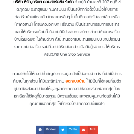
บริษัท หิรัญทรัพย์ คอนสตรัคชั่น จำกัด
ตั้งอยู่ที่ บ้านเลขที่ 207 หมู่ที่ 4
ต.กุดฉิม อ.ธาตุพนม จ.นครพนม เป็นบริษัทที่ก่อตั้งขึ้นเพื่อให้บริการ
ก่อสร้างบ้านพักอาศัย และอาคารอื่นๆ ในพื้นที่ภาคตะวันออกเฉียงเหนือ
(ภาคอีสาน) โดยมีคุณอภิเษก หิรัญงาม เป็นประธานกรรมกาารบริหาร
คอยให้บริการพร้อมทั้งทีมงานที่มีประสบการณ์การทำงานด้านการสร้าง
บ้านโดยเฉพาะ ในด้านต่างๆ ดังนี้ งานออกแบบ งานเขียนแบบ งานประเมิน
ราคา งานก่อสร้าง รวมถึงงานเตรียมเอกสารเพื่อยื่นกู้ธนาคาร ให้บริการ
ครบวงจร One Stop Service
ทางบริษัทได้ให้ความสำคัญกับการอยู่อาศัยเป็นอย่างมาก เราจึงมุ่งเน้นการ
ทำงานในทุกส่วน ให้มีประสิทธิภาพ
ออกแบบบ้าน
ให้มีพื้นที่ใช้สอยที่ลงตัว
คุ้มค่าและสวยงาม เพื่อให้ผู้อยู่อาศัยเกิดความสะดวกสบายมากที่สุด โดย
เราเลือกใช้วัสดุที่มีมาตรฐาน มีความแข็งแรง และควบคุมงานก่อสร้างให้มี
คุณภาพมากที่สุด ให้เจ้าของบ้านเกิดความพึงพอใจ
Facebook
Twitter
Email