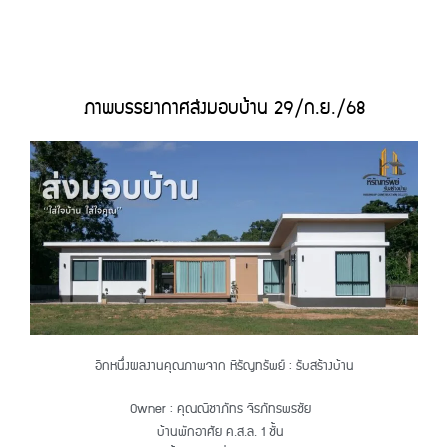
ภาพบรรยากาศส่งมอบบ้าน
29/ก.ย./68
อีกหนึ่งผลงานคุณภาพจาก หิรัญทรัพย์ : รับสร้างบ้าน
Owner : คุณณิชาภัทร จิรภัทรพรชัย
บ้านพักอาศัย ค.ส.ล. 1 ชั้น