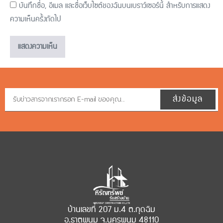
บันทึกชื่อ, อีเมล และชื่อเว็บไซต์ของฉันบนเบราว์เซอร์นี้ สำหรับการแสดง
ความเห็นครั้งถัดไป
ส่งข้อมูล
บ้านเลขที่ 207 ม.4 ต.กุดฉิม
อ.ธาตุพนม จ.นครพนม 48110