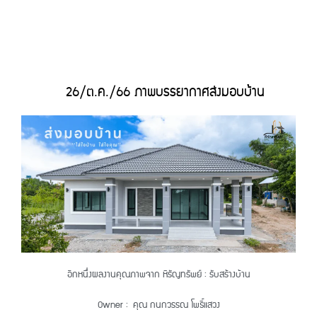
26/ต.ค./66 ภาพบรรยากาศส่งมอบบ้าน
อีกหนึ่งผลงานคุณภาพจาก หิรัญทรัพย์ : รับสร้างบ้าน
Owner : คุณ กนกวรรณ โพธิ์แสวง