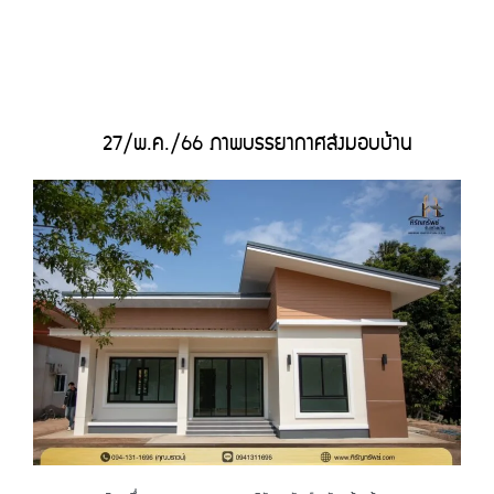
27/พ.ค./66 ภาพบรรยากาศส่งมอบบ้าน