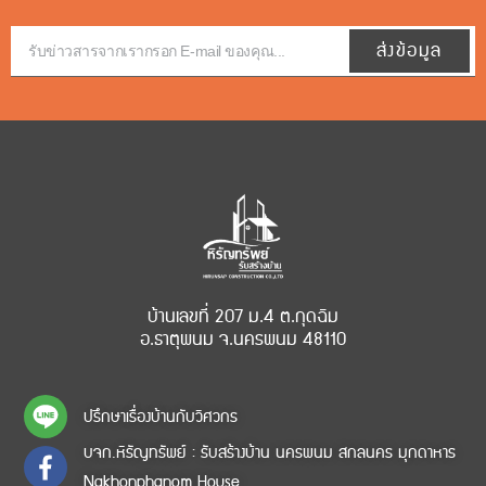
ส่งข้อมูล
บ้านเลขที่ 207 ม.4 ต.กุดฉิม
อ.ธาตุพนม จ.นครพนม 48110
ปรึกษาเรื่องบ้านกับวิศวกร
บจก.หิรัญทรัพย์ : รับสร้างบ้าน นครพนม สกลนคร มุกดาหาร
Nakhonphanom House